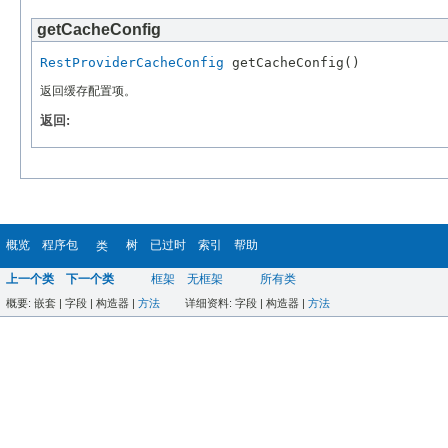
getCacheConfig
RestProviderCacheConfig
返回缓存配置项。
返回:
概览
程序包
树
已过时
索引
帮助
类
上一个类
下一个类
框架
无框架
所有类
概要:
嵌套 |
字段 |
构造器 |
方法
详细资料:
字段 |
构造器 |
方法