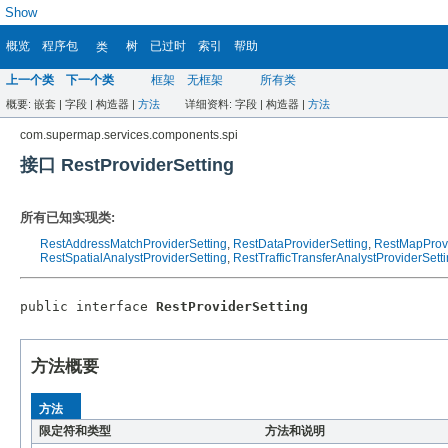
Show
概览
程序包
树
已过时
索引
帮助
类
上一个类
下一个类
框架
无框架
所有类
概要:
嵌套 |
字段 |
构造器 |
方法
详细资料:
字段 |
构造器 |
方法
com.supermap.services.components.spi
接口 RestProviderSetting
所有已知实现类:
RestAddressMatchProviderSetting
,
RestDataProviderSetting
,
RestMapProvi
RestSpatialAnalystProviderSetting
,
RestTrafficTransferAnalystProviderSett
public interface 
RestProviderSetting
方法概要
方法
限定符和类型
方法和说明