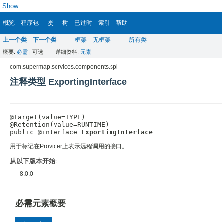
Show
概览
程序包
树
已过时
索引
帮助
类
上一个类
下一个类
框架
无框架
所有类
概要:
必需
|
可选
详细资料:
元素
com.supermap.services.components.spi
注释类型 ExportingInterface
@Target(value=TYPE)

@Retention(value=RUNTIME)

public @interface 
ExportingInterface
用于标记在Provider上表示远程调用的接口。
从以下版本开始:
8.0.0
必需元素概要