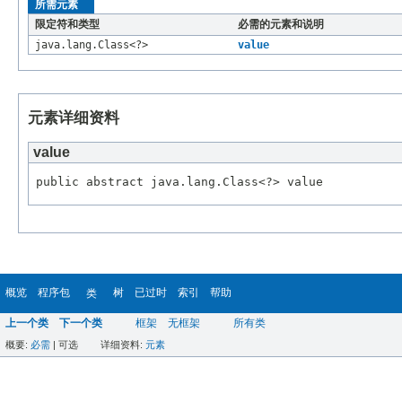
所需元素
限定符和类型
必需的元素和说明
java.lang.Class<?>
value
元素详细资料
value
概览
程序包
树
已过时
索引
帮助
类
上一个类
下一个类
框架
无框架
所有类
概要:
必需
|
可选
详细资料:
元素