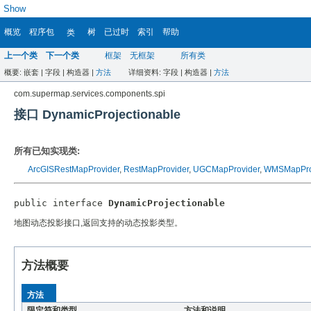
Show
概览
程序包
树
已过时
索引
帮助
类
上一个类
下一个类
框架
无框架
所有类
概要:
嵌套 |
字段 |
构造器 |
方法
详细资料:
字段 |
构造器 |
方法
com.supermap.services.components.spi
接口 DynamicProjectionable
所有已知实现类:
ArcGISRestMapProvider
,
RestMapProvider
,
UGCMapProvider
,
WMSMapPro
public interface 
DynamicProjectionable
地图动态投影接口,返回支持的动态投影类型。
方法概要
方法
限定符和类型
方法和说明