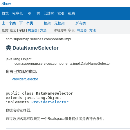
Show
概览
程序包
树
已过时
索引
帮助
类
上一个类
下一个类
框架
无框架
所有类
概要:
嵌套 |
字段 |
构造器
|
方法
详细资料:
字段 |
构造器
|
方法
com.supermap.services.components.impl
类 DataNameSelector
java.lang.Object
com.supermap.services.components.impl.DataNameSelector
所有已实现的接口:
ProviderSelector
public class 
DataNameSelector
extends java.lang.Object

implements 
ProviderSelector
数据名称选择器。
通过数据名称可以确定一个Realspace服务提供者是否符合条件。