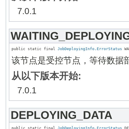
7.0.1
WAITING_DEPLOYIN
public static final 
JobDeployingInfo.ErrorStatus
该节点是受控节点，等待数据
从以下版本开始:
7.0.1
DEPLOYING_DATA
public static final 
JobDeployingInfo.ErrorStatus