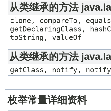
从类继承的方法 java.la
clone, compareTo, equals
getDeclaringClass, hashC
toString, valueOf
从类继承的方法 java.lan
getClass, notify, notify
枚举常量详细资料