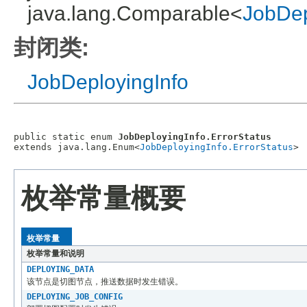
java.lang.Comparable<
JobDep
封闭类:
JobDeployingInfo
public static enum 
JobDeployingInfo.ErrorStatus
extends java.lang.Enum<
JobDeployingInfo.ErrorStatus
枚举常量概要
枚举常量
枚举常量和说明
DEPLOYING_DATA
该节点是切图节点，推送数据时发生错误。
DEPLOYING_JOB_CONFIG