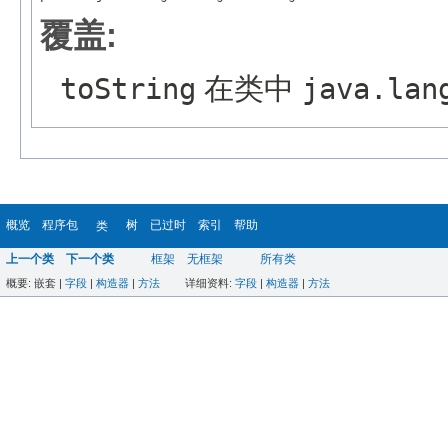
覆盖:
toString
在类中
java.lan
概览
程序包
树
已过时
索引
帮助
类
上一个类
下一个类
框架
无框架
所有类
概要:
嵌套 |
字段
|
构造器
|
方法
详细资料:
字段
|
构造器
|
方法