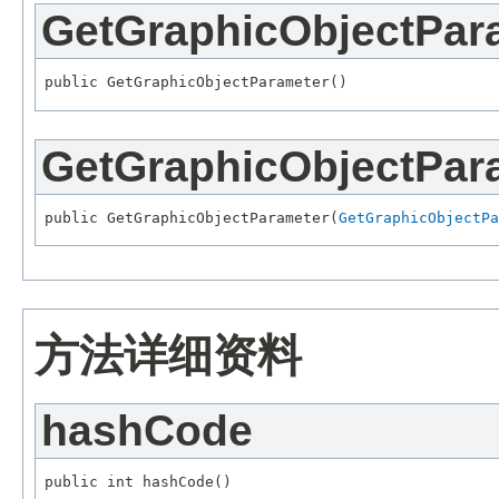
GetGraphicObjectPar
GetGraphicObjectPar
public GetGraphicObjectParameter(
GetGraphicObjectPa
方法详细资料
hashCode