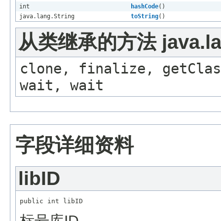
int
hashCode
()
java.lang.String
toString
()
从类继承的方法 java.lan
clone, finalize, getClas
wait, wait
字段详细资料
libID
标号库ID。