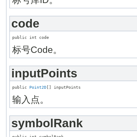
code
标号Code。
inputPoints
public 
Point2D
输入点。
symbolRank