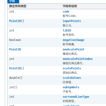
字段
限定符和类型
字段和说明
int
code
标号Code。
Point2D
[]
inputPoints
输入点。
int
libID
标号库ID。
boolean
negativeImage
标号镜像。
Point2D
newScalePoint
修改比例点。
int
newScalePointIndex
修改比例点索引。
Point2D
[]
scalePoints
原始比例点。
double[]
scaleValues
比例值。
int[]
subSymbols
子标号。
int
surroundLineType
衬线类型。