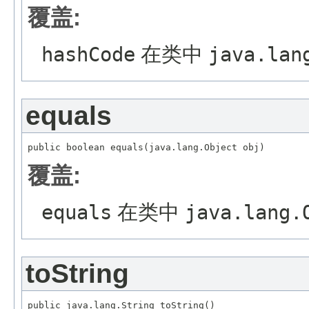
覆盖:
hashCode
在类中
java.lan
equals
覆盖:
equals
在类中
java.lang.
toString