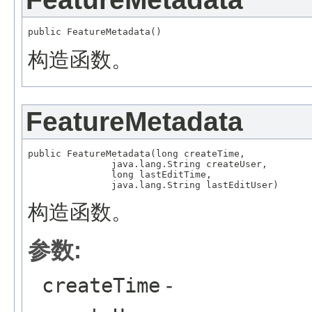
构造函数。
FeatureMetadata
public FeatureMetadata(long createTime,

               java.lang.String createUser,

               long lastEditTime,

构造函数。
参数:
createTime
-