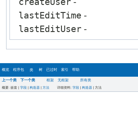
createUser
-
lastEditTime
-
lastEditUser
-
概览
程序包
树
已过时
索引
帮助
类
上一个类
下一个类
框架
无框架
所有类
概要:
嵌套 |
字段
|
构造器
|
方法
详细资料:
字段
|
构造器
|
方法