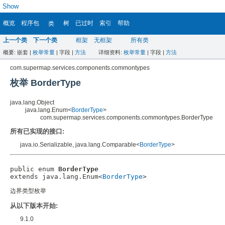
Show
概览
程序包
树
已过时
索引
帮助
类
上一个类
下一个类
框架
无框架
所有类
概要:
嵌套 |
枚举常量
|
字段 |
方法
详细资料:
枚举常量
|
字段 |
方法
com.supermap.services.components.commontypes
枚举 BorderType
java.lang.Object
java.lang.Enum<
BorderType
>
com.supermap.services.components.commontypes.BorderType
所有已实现的接口:
java.io.Serializable, java.lang.Comparable<
BorderType
>
public enum 
BorderType
extends java.lang.Enum<
BorderType
边界类型枚举
从以下版本开始:
9.1.0