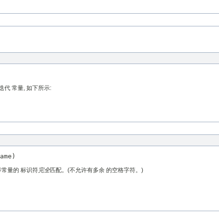
 常量, 如下所示:
常量的 标识符
完全
匹配。(不允许有多余 的空格字符。)