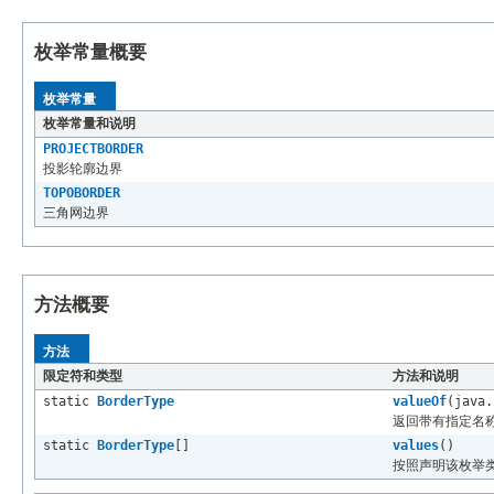
枚举常量概要
枚举常量
枚举常量和说明
PROJECTBORDER
投影轮廓边界
TOPOBORDER
三角网边界
方法概要
方法
限定符和类型
方法和说明
static
BorderType
valueOf
(java.
返回带有指定名
static
BorderType
[]
values
()
按照声明该枚举类