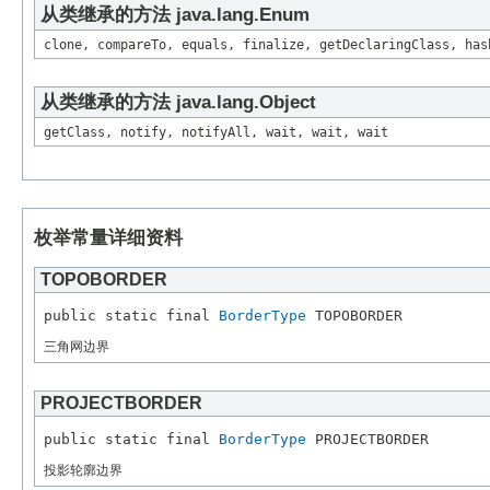
从类继承的方法 java.lang.Enum
clone, compareTo, equals, finalize, getDeclaringClass, has
从类继承的方法 java.lang.Object
getClass, notify, notifyAll, wait, wait, wait
枚举常量详细资料
TOPOBORDER
public static final 
BorderType
三角网边界
PROJECTBORDER
public static final 
BorderType
投影轮廓边界